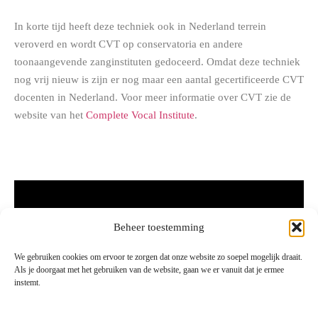
In korte tijd heeft deze techniek ook in Nederland terrein
veroverd en wordt CVT op conservatoria en andere
toonaangevende zanginstituten gedoceerd. Omdat deze techniek
nog vrij nieuw is zijn er nog maar een aantal gecertificeerde CVT
docenten in Nederland. Voor meer informatie over CVT zie de
website van het
Complete Vocal Institute
.
Beheer toestemming
We gebruiken cookies om ervoor te zorgen dat onze website zo soepel mogelijk draait.
Als je doorgaat met het gebruiken van de website, gaan we er vanuit dat je ermee
instemt.